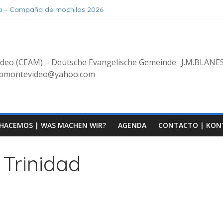
a – Campaña de mochilas 2026
Verstehen, Geniessen
as
es
ingüe 8/2025 con bienvenida de grupo decoluntarios en la CEAM
ideo (CEAM) – Deutsche Evangelische Gemeinde- J.M.BLANE
erpmontevideo@yahoo.com
HACEMOS | WAS MACHEN WIR?
AGENDA
CONTACTO | KON
 Trinidad