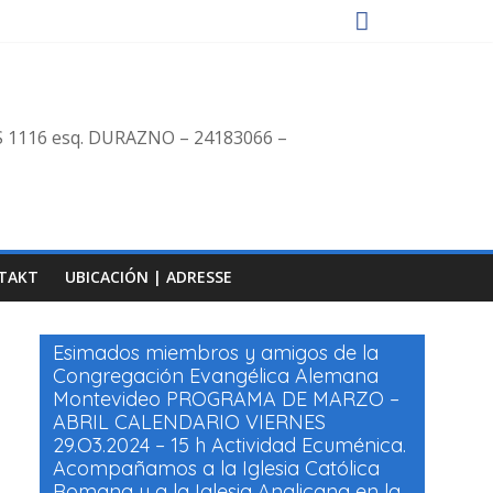
S 1116 esq. DURAZNO – 24183066 –
TAKT
UBICACIÓN | ADRESSE
Esimados miembros y amigos de la
Congregación Evangélica Alemana
Montevideo PROGRAMA DE MARZO –
ABRIL CALENDARIO VIERNES
29.O3.2024 – 15 h Actividad Ecuménica.
Acompañamos a la Iglesia Católica
Romana y a la Iglesia Anglicana en la