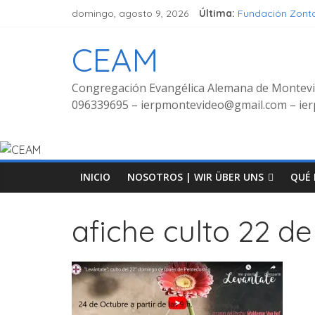
domingo, agosto 9, 2026
Última:
Fundación Zont
Seminar Hören, 
Grupo de señor
CEAM
Grupo de Jóven
Fotos Culto bil
Congregación Evangélica Alemana de Montev
096339695 – ierpmontevideo@gmail.com – i
INICIO
NOSOTROS | WIR ÜBER UNS
QUÉ 
afiche culto 22 de