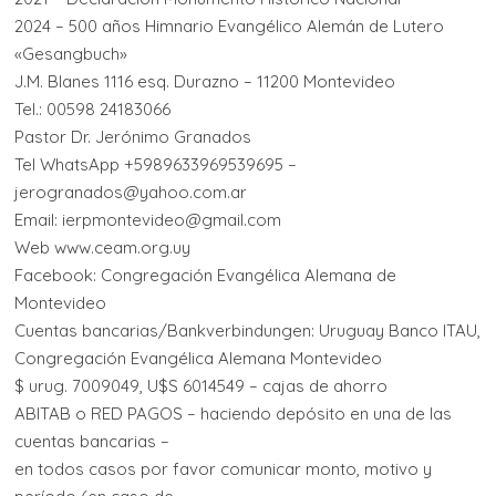
2024 – 500 años Himnario Evangélico Alemán de Lutero
«Gesangbuch»
J.M. Blanes 1116 esq. Durazno – 11200 Montevideo
Tel.: 00598 24183066
Pastor Dr. Jerónimo Granados
Tel WhatsApp +5989633969539695 –
jerogranados@yahoo.com.ar
Email: ierpmontevideo@gmail.com
Web www.ceam.org.uy
Facebook: Congregación Evangélica Alemana de
Montevideo
Cuentas bancarias/Bankverbindungen: Uruguay Banco ITAU,
Congregación Evangélica Alemana Montevideo
$ urug. 7009049, U$S 6014549 – cajas de ahorro
ABITAB o RED PAGOS – haciendo depósito en una de las
cuentas bancarias –
en todos casos por favor comunicar monto, motivo y