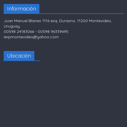
Información
Juan Manuel Blanes 1116 esq. Durazno, 11200 Montevideo,
Uruguay
00598 24183066 - 00598 96339695
ierpmontevideo@yahoo.com
Ubicación