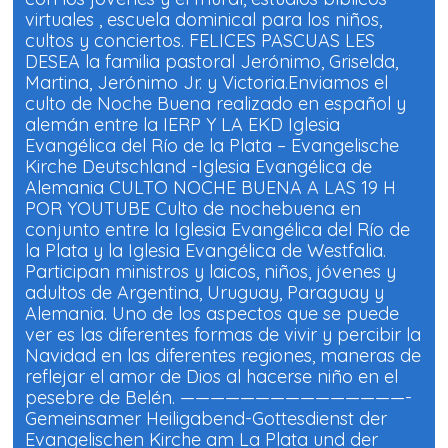
v
v
a
a
virtuales , escuela dominical para los niños,
)
)
cultos y conciertos. FELICES PASCUAS LES
DESEA la familia pastoral Jerónimo, Griselda,
Martina, Jerónimo Jr. y Victoria.Enviamos el
culto de Noche Buena realizado en español y
alemán entre la IERP Y LA EKD Iglesia
Evangélica del Río de la Plata – Evangelische
Kirche Deutschland -Iglesia Evangélica de
Alemania CULTO NOCHE BUENA A LAS 19 H
POR YOUTUBE Culto de nochebuena en
conjunto entre la Iglesia Evangélica del Río de
la Plata y la Iglesia Evangélica de Westfalia.
Participan ministros y laicos, niños, jóvenes y
adultos de Argentina, Uruguay, Paraguay y
Alemania. Uno de los aspectos que se puede
ver es las diferentes formas de vivir y percibir la
Navidad en las diferentes regiones, maneras de
reflejar el amor de Dios al hacerse niño en el
pesebre de Belén. ———————————————-
Gemeinsamer Heiligabend-Gottesdienst der
Evangelischen Kirche am La Plata und der