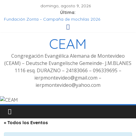
domingo, agosto 9, 2026
Última:
Fundación Zonta – Campaña de mochilas 2026
Seminar Hören, Verstehen, Geniessen
Grupo de señoras
CEAM
Grupo de Jóvenes
Fotos Culto bilingüe 8/2025 con bienvenida de grupo
decoluntarios en la CEAM
Congregación Evangélica Alemana de Montevideo
(CEAM) – Deutsche Evangelische Gemeinde- J.M.BLANES
1116 esq. DURAZNO – 24183066 – 096339695 –
ierpmontevideo@gmail.com –
ierpmontevideo@yahoo.com
« Todos los Eventos