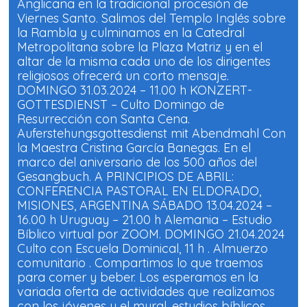
Anglicana en la tradicional procesión de
a
a
r
r
Viernes Santo. Salimos del Templo Inglés sobre
t
t
i
i
la Rambla y culminamos en la Catedral
r
r
e
e
Metropolitana sobre la Plaza Matriz y en el
n
n
altar de la misma cada uno de los dirigentes
F
W
a
h
religiosos ofrecerá un corto mensaje.
c
a
e
t
DOMINGO 31.03.2024 – 11.00 h KONZERT-
b
s
o
A
GOTTESDIENST – Culto Domingo de
o
p
Resurrección con Santa Cena.
k
p
(
(
Auferstehungsgottesdienst mit Abendmahl Con
S
S
e
e
la Maestra Cristina García Banegas. En el
a
a
b
b
marco del aniversario de los 500 años del
r
r
Gesangbuch. A PRINCIPIOS DE ABRIL:
e
e
e
e
CONFERENCIA PASTORAL EN ELDORADO,
n
n
u
u
MISIONES, ARGENTINA SÁBADO 13.04.2024 –
n
n
a
a
16.00 h Uruguay – 21.00 h Alemania – Estudio
v
v
Bíblico virtual por ZOOM. DOMINGO 21.04.2024
e
e
n
n
Culto con Escuela Dominical, 11 h . Almuerzo
t
t
a
a
comunitario . Compartimos lo que traemos
n
n
a
a
para comer y beber. Los esperamos en la
n
n
variada oferta de actividades que realizamos
u
u
e
e
con los jóvenes y el mural, estudios bíblicos