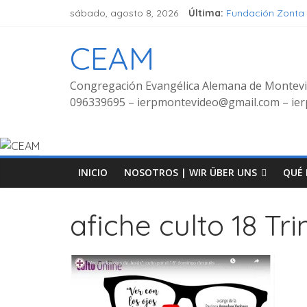
sábado, agosto 8, 2026
Última:
Fundación Zonta
Seminar Hören, V
Grupo de señora
CEAM
Grupo de Jóvene
Fotos Culto bilin
Congregación Evangélica Alemana de Montev
096339695 – ierpmontevideo@gmail.com – i
INICIO
NOSOTROS | WIR ÜBER UNS
QUÉ 
afiche culto 18 Tr