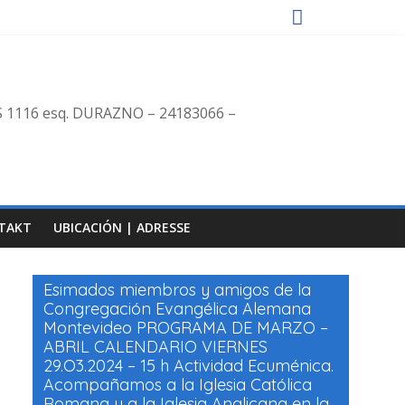
S 1116 esq. DURAZNO – 24183066 –
TAKT
UBICACIÓN | ADRESSE
Esimados miembros y amigos de la
Congregación Evangélica Alemana
Montevideo PROGRAMA DE MARZO –
ABRIL CALENDARIO VIERNES
29.O3.2024 – 15 h Actividad Ecuménica.
Acompañamos a la Iglesia Católica
Romana y a la Iglesia Anglicana en la