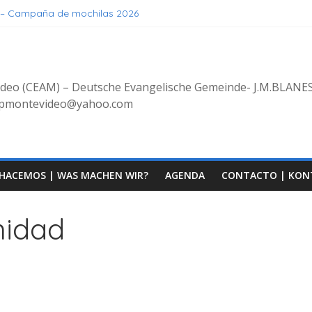
 – Campaña de mochilas 2026
erstehen, Geniessen
s
s
güe 8/2025 con bienvenida de grupo decoluntarios en la CEAM
ideo (CEAM) – Deutsche Evangelische Gemeinde- J.M.BLANE
erpmontevideo@yahoo.com
HACEMOS | WAS MACHEN WIR?
AGENDA
CONTACTO | KON
inidad