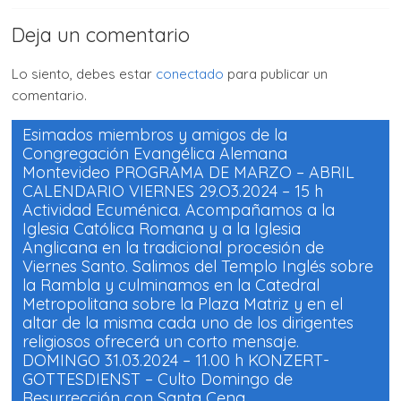
a
a
c
c
o
o
Deja un comentario
m
m
p
p
a
a
r
r
Lo siento, debes estar
conectado
para publicar un
t
t
i
i
comentario.
r
r
e
e
n
n
F
W
Esimados miembros y amigos de la
a
h
Congregación Evangélica Alemana
c
a
e
t
Montevideo PROGRAMA DE MARZO – ABRIL
b
s
o
A
CALENDARIO VIERNES 29.O3.2024 – 15 h
o
p
k
p
Actividad Ecuménica. Acompañamos a la
(
(
Iglesia Católica Romana y a la Iglesia
S
S
e
e
Anglicana en la tradicional procesión de
a
a
b
b
Viernes Santo. Salimos del Templo Inglés sobre
r
r
e
e
la Rambla y culminamos en la Catedral
e
e
Metropolitana sobre la Plaza Matriz y en el
n
n
u
u
altar de la misma cada uno de los dirigentes
n
n
a
a
religiosos ofrecerá un corto mensaje.
v
v
e
e
DOMINGO 31.03.2024 – 11.00 h KONZERT-
n
n
GOTTESDIENST – Culto Domingo de
t
t
a
a
Resurrección con Santa Cena.
n
n