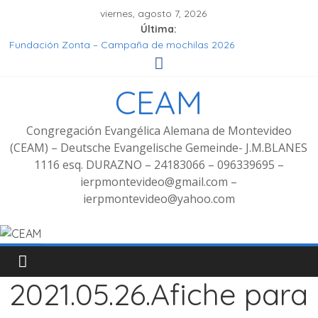
viernes, agosto 7, 2026
Última:
Fundación Zonta – Campaña de mochilas 2026
Seminar Hören, Verstehen, Geniessen
Grupo de señoras
CEAM
Grupo de Jóvenes
Fotos Culto bilingüe 8/2025 con bienvenida de grupo
decoluntarios en la CEAM
Congregación Evangélica Alemana de Montevideo
(CEAM) – Deutsche Evangelische Gemeinde- J.M.BLANES
1116 esq. DURAZNO – 24183066 – 096339695 –
ierpmontevideo@gmail.com –
ierpmontevideo@yahoo.com
2021.05.26.Afiche para