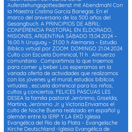
a
a
Auferstehungsgottesdienst mit Abendmahl Con
n
n
u
u
la Maestra Cristina García Banegas. En el
e
e
marco del aniversario de los 500 años del
v
v
a
a
Gesangbuch. A PRINCIPIOS DE ABRIL:
)
)
CONFERENCIA PASTORAL EN ELDORADO,
MISIONES, ARGENTINA SÁBADO 13.04.2024 –
16.00 h Uruguay – 21.00 h Alemania – Estudio
Bíblico virtual por ZOOM. DOMINGO 21.04.2024
Culto con Escuela Dominical, 11 h . Almuerzo
comunitario . Compartimos lo que traemos
para comer y beber. Los esperamos en la
variada oferta de actividades que realizamos
con los jóvenes y el mural, estudios bíblicos
virtuales , escuela dominical para los niños,
cultos y conciertos. FELICES PASCUAS LES
DESEA la familia pastoral Jerónimo, Griselda,
Martina, Jerónimo Jr. y Victoria.Enviamos el
culto de Noche Buena realizado en español y
alemán entre la IERP Y LA EKD Iglesia
Evangélica del Río de la Plata – Evangelische
Kirche Deutschland -Iglesia Evangélica de