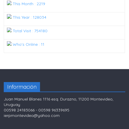
This Month : 2219
This Year : 128034
Total Visit : 754180
Who's Online : 11
Información
Juan Manuel Blanes 1116 esq. Durazno, 11200 Montevideo,
Uruguay
00598 24183066 - 00598 96339695
ierpmontevideo@yahoo.com