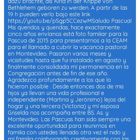
dazu brachte, als Kind in der Krippe von
Bethlehem geboren zu werden. A partir de las
19 h pueden verlo bajo este link
https://youtu.be/pSgp5CCezwMSaludo Pascual
Mis queridos y queridas, hace exactamente
cinco años envíanos está foto familiar para la
Pascua de 2015 para presentarnos a la CEAM
para el llamado a cubrir la vacancia pastoral
en Montevideo. Pasaron varios meses y
vicisitudes hasta que fui instalado en agosto y
finalmente consolidada mí permanencia en la
Congregación antes de fin de ese año.
Agradezco profundamente a los que lo
hicieron posible . Desde entonces dos de mis
hijos ya llevan una vida profesional e
independiente (Martina y Jerónimo) lejos del
hogar y una tercera (Victoria) y mí esposa
Griselda nos acompaña entre BS. As. y
Montevideo. Las Pascuas han sido siempre una
excelente oportunidad para reunirnos en
familia con ustedes llenado otra vez el nido y
mí familia colaborando creativamente con las