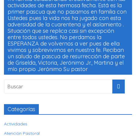
actividades de esta hermosa fecha. Está es la
primer pascua que no pasamos en familia con
Ustedes pues la vida nos ha jugado con esta
adversidad de la cuarentena y el aislamiento .
Situación que se replica casi sin excepción
entre todos ustedes. No perdamos la
ESPERANZA de volvernos a ver pues de ella
vivimos y sobrevivimos en nuestra fe. Reciban
un saludo de pascua de resurrección de parte
de Griselda, Victoria, Jerónimo Jr., Martina y el
mío propio Jerónimo Su pastor
Categorías
Actividades
Atención Pastoral