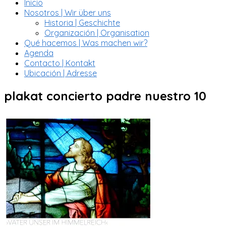
Inicio
Nosotros | Wir über uns
Historia | Geschichte
Organización | Organisation
Qué hacemos | Was machen wir?
Agenda
Contacto | Kontakt
Ubicación | Adresse
plakat concierto padre nuestro 10