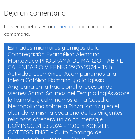
a
a
c
c
o
o
Deja un comentario
m
m
p
p
a
a
r
r
Lo siento, debes estar
conectado
para publicar un
t
t
i
i
comentario.
r
r
e
e
n
n
F
W
Esimados miembros y amigos de la
a
h
Congregación Evangélica Alemana
c
a
e
t
Montevideo PROGRAMA DE MARZO – ABRIL
b
s
o
A
CALENDARIO VIERNES 29.O3.2024 – 15 h
o
p
k
p
Actividad Ecuménica. Acompañamos a la
(
(
Iglesia Católica Romana y a la Iglesia
S
S
e
e
Anglicana en la tradicional procesión de
a
a
b
b
Viernes Santo. Salimos del Templo Inglés sobre
r
r
e
e
la Rambla y culminamos en la Catedral
e
e
Metropolitana sobre la Plaza Matriz y en el
n
n
u
u
altar de la misma cada uno de los dirigentes
n
n
a
a
religiosos ofrecerá un corto mensaje.
v
v
e
e
DOMINGO 31.03.2024 – 11.00 h KONZERT-
n
n
GOTTESDIENST – Culto Domingo de
t
t
a
a
Resurrección con Santa Cena.