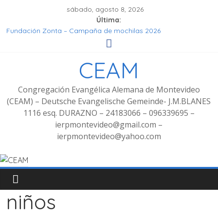
sábado, agosto 8, 2026
Última:
Fundación Zonta – Campaña de mochilas 2026
Seminar Hören, Verstehen, Geniessen
Grupo de señoras
CEAM
Grupo de Jóvenes
Fotos Culto bilingüe 8/2025 con bienvenida de grupo
decoluntarios en la CEAM
Congregación Evangélica Alemana de Montevideo
(CEAM) – Deutsche Evangelische Gemeinde- J.M.BLANES
1116 esq. DURAZNO – 24183066 – 096339695 –
ierpmontevideo@gmail.com –
ierpmontevideo@yahoo.com
niños