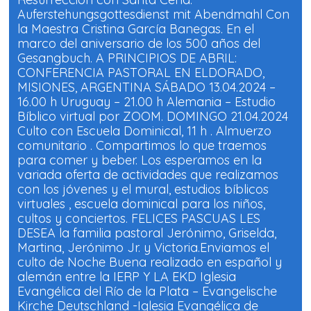
n
n
a
a
Auferstehungsgottesdienst mit Abendmahl Con
n
n
u
u
la Maestra Cristina García Banegas. En el
e
e
marco del aniversario de los 500 años del
v
v
a
a
Gesangbuch. A PRINCIPIOS DE ABRIL:
)
)
CONFERENCIA PASTORAL EN ELDORADO,
MISIONES, ARGENTINA SÁBADO 13.04.2024 –
16.00 h Uruguay – 21.00 h Alemania – Estudio
Bíblico virtual por ZOOM. DOMINGO 21.04.2024
Culto con Escuela Dominical, 11 h . Almuerzo
comunitario . Compartimos lo que traemos
para comer y beber. Los esperamos en la
variada oferta de actividades que realizamos
con los jóvenes y el mural, estudios bíblicos
virtuales , escuela dominical para los niños,
cultos y conciertos. FELICES PASCUAS LES
DESEA la familia pastoral Jerónimo, Griselda,
Martina, Jerónimo Jr. y Victoria.Enviamos el
culto de Noche Buena realizado en español y
alemán entre la IERP Y LA EKD Iglesia
Evangélica del Río de la Plata – Evangelische
Kirche Deutschland -Iglesia Evangélica de