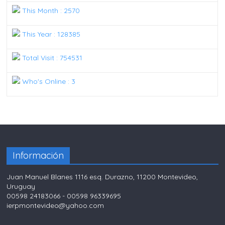
This Month : 2570
This Year : 128385
Total Visit : 754531
Who's Online : 3
Información
Juan Manuel Blanes 1116 esq. Durazno, 11200 Montevideo,
Uruguay
00598 24183066 - 00598 96339695
ierpmontevideo@yahoo.com