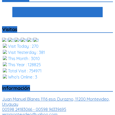
Congregación Evangélica Alemana de
Montevideo
Visitas
Visit Today : 270
Visit Yesterday : 381
This Month : 3010
This Year : 128825
Total Visit : 754971
Who's Online : 3
Información
Juan Manuel Blanes 1116 esq. Durazno, 11200 Montevideo,
Uruguay
00598 24183066 - 00598 96339695
ierpmontevideo@yahoo.com