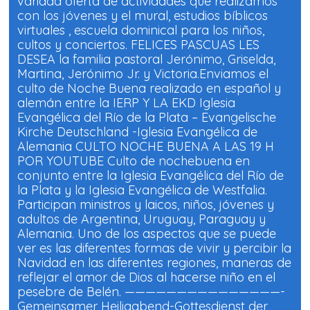
variada oferta de actividades que realizamos
u
u
e
e
con los jóvenes y el mural, estudios bíblicos
v
v
a
a
virtuales , escuela dominical para los niños,
)
)
cultos y conciertos. FELICES PASCUAS LES
DESEA la familia pastoral Jerónimo, Griselda,
Martina, Jerónimo Jr. y Victoria.Enviamos el
culto de Noche Buena realizado en español y
alemán entre la IERP Y LA EKD Iglesia
Evangélica del Río de la Plata – Evangelische
Kirche Deutschland -Iglesia Evangélica de
Alemania CULTO NOCHE BUENA A LAS 19 H
POR YOUTUBE Culto de nochebuena en
conjunto entre la Iglesia Evangélica del Río de
la Plata y la Iglesia Evangélica de Westfalia.
Participan ministros y laicos, niños, jóvenes y
adultos de Argentina, Uruguay, Paraguay y
Alemania. Uno de los aspectos que se puede
ver es las diferentes formas de vivir y percibir la
Navidad en las diferentes regiones, maneras de
reflejar el amor de Dios al hacerse niño en el
pesebre de Belén. ———————————————-
Gemeinsamer Heiligabend-Gottesdienst der