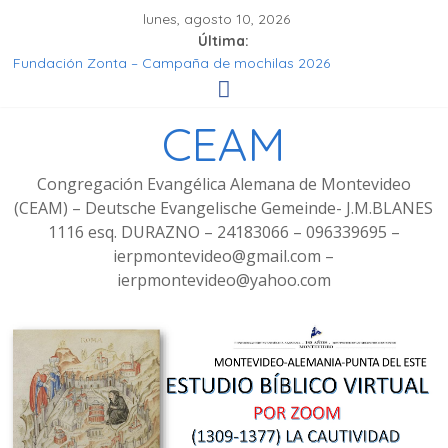
lunes, agosto 10, 2026
Última:
Fundación Zonta – Campaña de mochilas 2026
Seminar Hören, Verstehen, Geniessen
Grupo de señoras
CEAM
Grupo de Jóvenes
Fotos Culto bilingüe 8/2025 con bienvenida de grupo
decoluntarios en la CEAM
Congregación Evangélica Alemana de Montevideo
(CEAM) – Deutsche Evangelische Gemeinde- J.M.BLANES
1116 esq. DURAZNO – 24183066 – 096339695 –
ierpmontevideo@gmail.com –
ierpmontevideo@yahoo.com