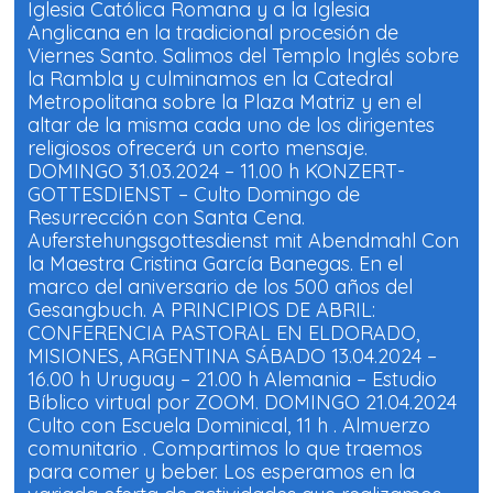
m
m
Iglesia Católica Romana y a la Iglesia
p
p
Anglicana en la tradicional procesión de
a
a
r
r
Viernes Santo. Salimos del Templo Inglés sobre
t
t
i
i
la Rambla y culminamos en la Catedral
r
r
e
e
Metropolitana sobre la Plaza Matriz y en el
n
n
altar de la misma cada uno de los dirigentes
F
W
a
h
religiosos ofrecerá un corto mensaje.
c
a
e
t
DOMINGO 31.03.2024 – 11.00 h KONZERT-
b
s
o
A
GOTTESDIENST – Culto Domingo de
o
p
Resurrección con Santa Cena.
k
p
(
(
Auferstehungsgottesdienst mit Abendmahl Con
S
S
e
e
la Maestra Cristina García Banegas. En el
a
a
b
b
marco del aniversario de los 500 años del
r
r
Gesangbuch. A PRINCIPIOS DE ABRIL:
e
e
e
e
CONFERENCIA PASTORAL EN ELDORADO,
n
n
u
u
MISIONES, ARGENTINA SÁBADO 13.04.2024 –
n
n
a
a
16.00 h Uruguay – 21.00 h Alemania – Estudio
v
v
Bíblico virtual por ZOOM. DOMINGO 21.04.2024
e
e
n
n
Culto con Escuela Dominical, 11 h . Almuerzo
t
t
a
a
comunitario . Compartimos lo que traemos
n
n
a
a
para comer y beber. Los esperamos en la
n
n