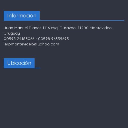
Información
Juan Manuel Blanes 1116 esq. Durazno, 11200 Montevideo,
Uruguay
00598 24183066 - 00598 96339695
ierpmontevideo@yahoo.com
Ubicación