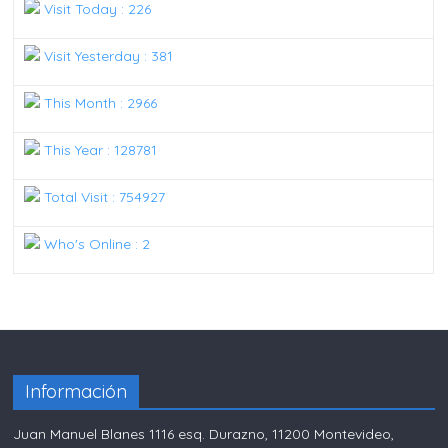
Visit Today : 226
Visit Yesterday : 381
This Month : 2966
This Year : 128781
Total Visit : 754927
Who's Online : 2
Información
Juan Manuel Blanes 1116 esq. Durazno, 11200 Montevideo,