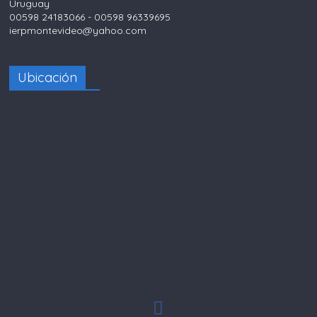
Uruguay
00598 24183066 - 00598 96339695
ierpmontevideo@yahoo.com
Ubicación