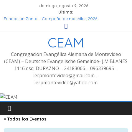
domingo, agosto 9, 2026
Última:
Fundación Zonta – Campaña de mochilas 2026
Seminar Hören, Verstehen, Geniessen
Grupo de señoras
CEAM
Grupo de Jóvenes
Fotos Culto bilingüe 8/2025 con bienvenida de grupo
decoluntarios en la CEAM
Congregación Evangélica Alemana de Montevideo
(CEAM) – Deutsche Evangelische Gemeinde- J.M.BLANES
1116 esq. DURAZNO – 24183066 – 096339695 –
ierpmontevideo@gmail.com –
ierpmontevideo@yahoo.com
« Todos los Eventos