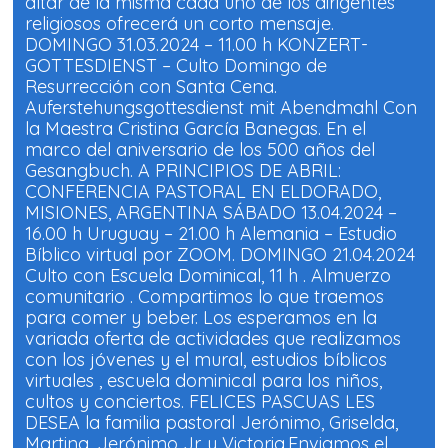
altar de la misma cada uno de los dirigentes
F
W
a
h
religiosos ofrecerá un corto mensaje.
c
a
e
t
DOMINGO 31.03.2024 – 11.00 h KONZERT-
b
s
o
A
GOTTESDIENST – Culto Domingo de
o
p
Resurrección con Santa Cena.
k
p
(
(
Auferstehungsgottesdienst mit Abendmahl Con
S
S
e
e
la Maestra Cristina García Banegas. En el
a
a
b
b
marco del aniversario de los 500 años del
r
r
Gesangbuch. A PRINCIPIOS DE ABRIL:
e
e
e
e
CONFERENCIA PASTORAL EN ELDORADO,
n
n
u
u
MISIONES, ARGENTINA SÁBADO 13.04.2024 –
n
n
a
a
16.00 h Uruguay – 21.00 h Alemania – Estudio
v
v
Bíblico virtual por ZOOM. DOMINGO 21.04.2024
e
e
n
n
Culto con Escuela Dominical, 11 h . Almuerzo
t
t
a
a
comunitario . Compartimos lo que traemos
n
n
a
a
para comer y beber. Los esperamos en la
n
n
variada oferta de actividades que realizamos
u
u
e
e
con los jóvenes y el mural, estudios bíblicos
v
v
a
a
virtuales , escuela dominical para los niños,
)
)
cultos y conciertos. FELICES PASCUAS LES
DESEA la familia pastoral Jerónimo, Griselda,
Martina, Jerónimo Jr. y Victoria.Enviamos el