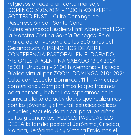
a
h
religiosos ofrecerá un corto mensaje.
c
a
e
t
DOMINGO 31.03.2024 – 11.00 h KONZERT-
b
s
o
A
GOTTESDIENST – Culto Domingo de
o
p
Resurrección con Santa Cena.
k
p
(
(
Auferstehungsgottesdienst mit Abendmahl Con
S
S
e
e
la Maestra Cristina García Banegas. En el
a
a
b
b
marco del aniversario de los 500 años del
r
r
Gesangbuch. A PRINCIPIOS DE ABRIL:
e
e
e
e
CONFERENCIA PASTORAL EN ELDORADO,
n
n
u
u
MISIONES, ARGENTINA SÁBADO 13.04.2024 –
n
n
a
a
16.00 h Uruguay – 21.00 h Alemania – Estudio
v
v
Bíblico virtual por ZOOM. DOMINGO 21.04.2024
e
e
n
n
Culto con Escuela Dominical, 11 h . Almuerzo
t
t
a
a
comunitario . Compartimos lo que traemos
n
n
a
a
para comer y beber. Los esperamos en la
n
n
variada oferta de actividades que realizamos
u
u
e
e
con los jóvenes y el mural, estudios bíblicos
v
v
a
a
virtuales , escuela dominical para los niños,
)
)
cultos y conciertos. FELICES PASCUAS LES
DESEA la familia pastoral Jerónimo, Griselda,
Martina, Jerónimo Jr. y Victoria.Enviamos el