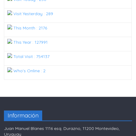
Visit Yesterday : 289
This Month : 2176
This Year : 127991
Total Visit : 754137
Who's Online : 2
Información
Juan Manuel Blanes 1116 esq. Durazno, 11200 Montevideo,
Uruguay