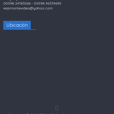
00598 24183066 - 00598 96339695
ierpmontevideo@yahoo.com
Ubicación