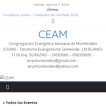
viernes, agosto 7, 2026
Última:
Fundación Zonta – Campaña de mochilas 2026
Seminar Hören, Verstehen, Geniessen
Grupo de señoras
CEAM
Grupo de Jóvenes
Fotos Culto bilingüe 8/2025 con bienvenida de grupo
decoluntarios en la CEAM
Congregación Evangélica Alemana de Montevideo
(CEAM) – Deutsche Evangelische Gemeinde- J.M.BLANES
1116 esq. DURAZNO – 24183066 – 096339695 –
ierpmontevideo@gmail.com –
ierpmontevideo@yahoo.com
« Todos los Eventos