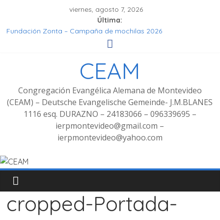
viernes, agosto 7, 2026
Última:
Fundación Zonta – Campaña de mochilas 2026
Seminar Hören, Verstehen, Geniessen
Grupo de señoras
CEAM
Grupo de Jóvenes
Fotos Culto bilingüe 8/2025 con bienvenida de grupo
decoluntarios en la CEAM
Congregación Evangélica Alemana de Montevideo
(CEAM) – Deutsche Evangelische Gemeinde- J.M.BLANES
1116 esq. DURAZNO – 24183066 – 096339695 –
ierpmontevideo@gmail.com –
ierpmontevideo@yahoo.com
cropped-Portada-