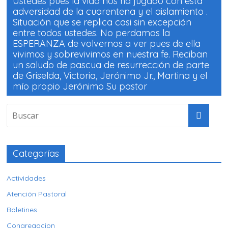
Ustedes pues la vida nos ha jugado con esta
adversidad de la cuarentena y el aislamiento .
Situación que se replica casi sin excepción
entre todos ustedes. No perdamos la
ESPERANZA de volvernos a ver pues de ella
vivimos y sobrevivimos en nuestra fe. Reciban
un saludo de pascua de resurrección de parte
de Griselda, Victoria, Jerónimo Jr., Martina y el
mío propio Jerónimo Su pastor
Categorías
Actividades
Atención Pastoral
Boletines
Congregacion