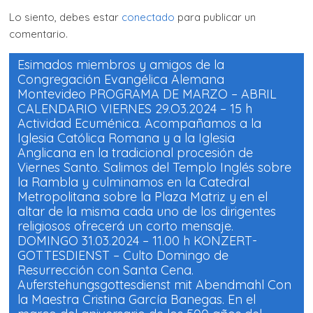
a
a
r
r
Lo siento, debes estar
conectado
para publicar un
t
t
i
i
comentario.
r
r
e
e
n
n
F
W
Esimados miembros y amigos de la
a
h
Congregación Evangélica Alemana
c
a
e
t
Montevideo PROGRAMA DE MARZO – ABRIL
b
s
o
A
CALENDARIO VIERNES 29.O3.2024 – 15 h
o
p
k
p
Actividad Ecuménica. Acompañamos a la
(
(
Iglesia Católica Romana y a la Iglesia
S
S
e
e
Anglicana en la tradicional procesión de
a
a
b
b
Viernes Santo. Salimos del Templo Inglés sobre
r
r
e
e
la Rambla y culminamos en la Catedral
e
e
Metropolitana sobre la Plaza Matriz y en el
n
n
u
u
altar de la misma cada uno de los dirigentes
n
n
a
a
religiosos ofrecerá un corto mensaje.
v
v
e
e
DOMINGO 31.03.2024 – 11.00 h KONZERT-
n
n
GOTTESDIENST – Culto Domingo de
t
t
a
a
Resurrección con Santa Cena.
n
n
a
a
Auferstehungsgottesdienst mit Abendmahl Con
n
n
u
u
la Maestra Cristina García Banegas. En el
e
e