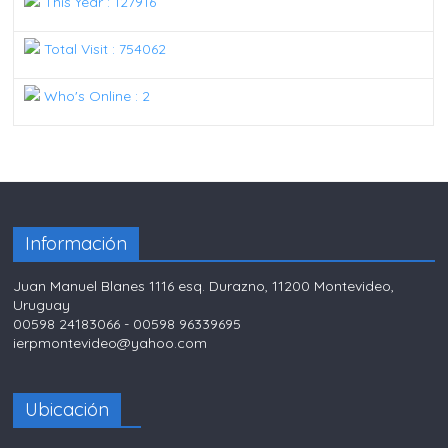
This Year : 127916
Total Visit : 754062
Who's Online : 2
Información
Juan Manuel Blanes 1116 esq. Durazno, 11200 Montevideo,
Uruguay
00598 24183066 - 00598 96339695
ierpmontevideo@yahoo.com
Ubicación