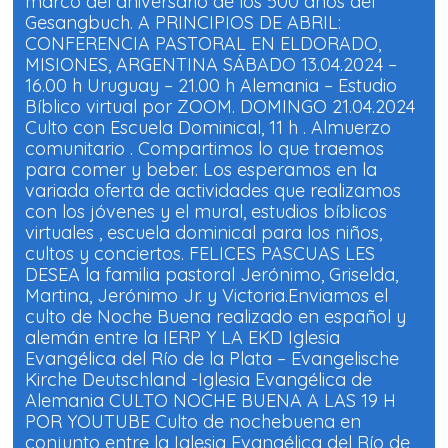
marco del aniversario de los 500 años del
v
v
a
a
Gesangbuch. A PRINCIPIOS DE ABRIL:
)
)
CONFERENCIA PASTORAL EN ELDORADO,
MISIONES, ARGENTINA SÁBADO 13.04.2024 –
16.00 h Uruguay – 21.00 h Alemania – Estudio
Bíblico virtual por ZOOM. DOMINGO 21.04.2024
Culto con Escuela Dominical, 11 h . Almuerzo
comunitario . Compartimos lo que traemos
para comer y beber. Los esperamos en la
variada oferta de actividades que realizamos
con los jóvenes y el mural, estudios bíblicos
virtuales , escuela dominical para los niños,
cultos y conciertos. FELICES PASCUAS LES
DESEA la familia pastoral Jerónimo, Griselda,
Martina, Jerónimo Jr. y Victoria.Enviamos el
culto de Noche Buena realizado en español y
alemán entre la IERP Y LA EKD Iglesia
Evangélica del Río de la Plata – Evangelische
Kirche Deutschland -Iglesia Evangélica de
Alemania CULTO NOCHE BUENA A LAS 19 H
POR YOUTUBE Culto de nochebuena en
conjunto entre la Iglesia Evangélica del Río de