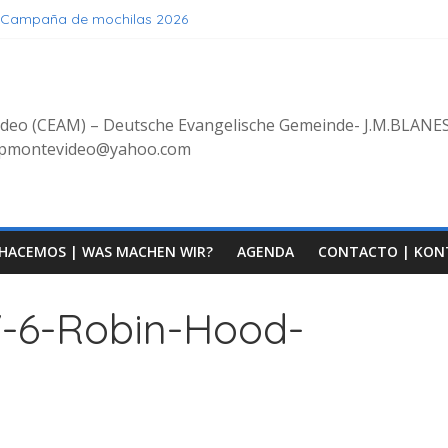
 Campaña de mochilas 2026
stehen, Geniessen
üe 8/2025 con bienvenida de grupo decoluntarios en la CEAM
ideo (CEAM) – Deutsche Evangelische Gemeinde- J.M.BLANE
erpmontevideo@yahoo.com
HACEMOS | WAS MACHEN WIR?
AGENDA
CONTACTO | KON
7-6-Robin-Hood-