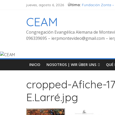
jueves, agosto 6, 2026
Última:
Fundación Zonta –
Seminar Hören, Ver
Grupo de señoras
CEAM
Grupo de Jóvenes
Fotos Culto biling
Congregación Evangélica Alemana de Montev
096339695 – ierpmontevideo@gmail.com – i
INICIO
NOSOTROS | WIR ÜBER UNS
QUÉ 
cropped-Afiche-1
E.Larré.jpg