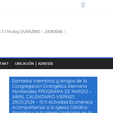
S 1116 esq. DURAZNO – 24183066 –
TAKT
UBICACIÓN | ADRESSE
Esimados miembros y amigos de la
Congregación Evangélica Alemana
Montevideo PROGRAMA DE MARZO –
ABRIL CALENDARIO VIERNES
29.O3.2024 – 15 h Actividad Ecuménica.
Acompañamos a la Iglesia Católica
Romana y a la Iglesia Anglicana en la