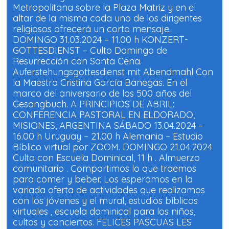
e
e
Metropolitana sobre la Plaza Matriz y en el
n
n
u
u
altar de la misma cada uno de los dirigentes
n
n
a
a
religiosos ofrecerá un corto mensaje.
v
v
e
e
DOMINGO 31.03.2024 – 11.00 h KONZERT-
n
n
GOTTESDIENST – Culto Domingo de
t
t
a
a
Resurrección con Santa Cena.
n
n
a
a
Auferstehungsgottesdienst mit Abendmahl Con
n
n
u
u
la Maestra Cristina García Banegas. En el
e
e
marco del aniversario de los 500 años del
v
v
a
a
Gesangbuch. A PRINCIPIOS DE ABRIL:
)
)
CONFERENCIA PASTORAL EN ELDORADO,
MISIONES, ARGENTINA SÁBADO 13.04.2024 –
16.00 h Uruguay – 21.00 h Alemania – Estudio
Bíblico virtual por ZOOM. DOMINGO 21.04.2024
Culto con Escuela Dominical, 11 h . Almuerzo
comunitario . Compartimos lo que traemos
para comer y beber. Los esperamos en la
variada oferta de actividades que realizamos
con los jóvenes y el mural, estudios bíblicos
virtuales , escuela dominical para los niños,
cultos y conciertos. FELICES PASCUAS LES