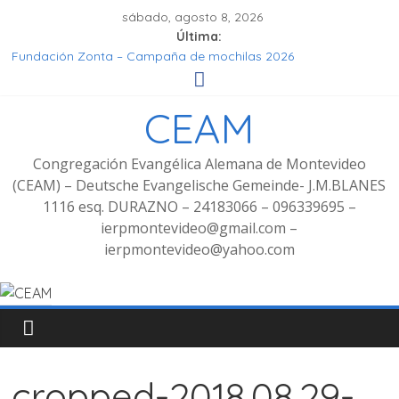
sábado, agosto 8, 2026
Última:
Fundación Zonta – Campaña de mochilas 2026
Seminar Hören, Verstehen, Geniessen
Grupo de señoras
CEAM
Grupo de Jóvenes
Fotos Culto bilingüe 8/2025 con bienvenida de grupo
decoluntarios en la CEAM
Congregación Evangélica Alemana de Montevideo
(CEAM) – Deutsche Evangelische Gemeinde- J.M.BLANES
1116 esq. DURAZNO – 24183066 – 096339695 –
ierpmontevideo@gmail.com –
ierpmontevideo@yahoo.com
cropped-2018.08.29-