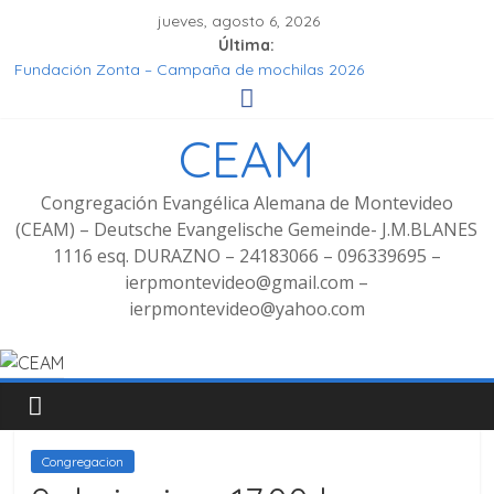
jueves, agosto 6, 2026
Última:
Fundación Zonta – Campaña de mochilas 2026
Seminar Hören, Verstehen, Geniessen
Grupo de señoras
CEAM
Grupo de Jóvenes
Fotos Culto bilingüe 8/2025 con bienvenida de grupo
decoluntarios en la CEAM
Congregación Evangélica Alemana de Montevideo
(CEAM) – Deutsche Evangelische Gemeinde- J.M.BLANES
1116 esq. DURAZNO – 24183066 – 096339695 –
ierpmontevideo@gmail.com –
ierpmontevideo@yahoo.com
Congregacion