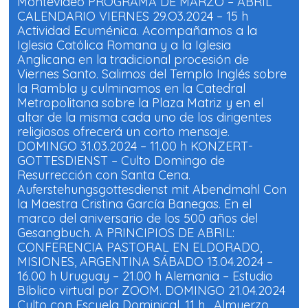
Montevideo PROGRAMA DE MARZO – ABRIL
e
e
n
n
CALENDARIO VIERNES 29.O3.2024 – 15 h
u
u
Actividad Ecuménica. Acompañamos a la
n
n
a
a
Iglesia Católica Romana y a la Iglesia
v
v
e
e
Anglicana en la tradicional procesión de
n
n
t
t
Viernes Santo. Salimos del Templo Inglés sobre
a
a
la Rambla y culminamos en la Catedral
n
n
a
a
Metropolitana sobre la Plaza Matriz y en el
n
n
u
u
altar de la misma cada uno de los dirigentes
e
e
v
v
religiosos ofrecerá un corto mensaje.
a
a
DOMINGO 31.03.2024 – 11.00 h KONZERT-
)
)
GOTTESDIENST – Culto Domingo de
Resurrección con Santa Cena.
Auferstehungsgottesdienst mit Abendmahl Con
la Maestra Cristina García Banegas. En el
marco del aniversario de los 500 años del
Gesangbuch. A PRINCIPIOS DE ABRIL:
CONFERENCIA PASTORAL EN ELDORADO,
MISIONES, ARGENTINA SÁBADO 13.04.2024 –
16.00 h Uruguay – 21.00 h Alemania – Estudio
Bíblico virtual por ZOOM. DOMINGO 21.04.2024
Culto con Escuela Dominical, 11 h . Almuerzo