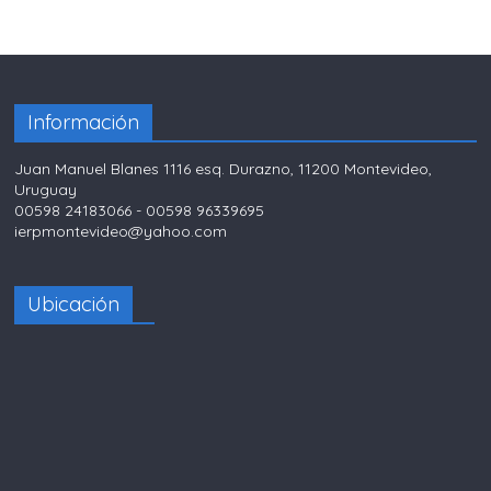
Información
Juan Manuel Blanes 1116 esq. Durazno, 11200 Montevideo,
Uruguay
00598 24183066 - 00598 96339695
ierpmontevideo@yahoo.com
Ubicación