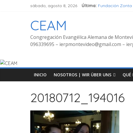
sábado, agosto 8, 2026
Última:
Fundación Zonta
Seminar Hören, V
Grupo de señora
CEAM
Grupo de Jóvene
Fotos Culto bilin
Congregación Evangélica Alemana de Montev
096339695 – ierpmontevideo@gmail.com – i
INICIO
NOSOTROS | WIR ÜBER UNS
QUÉ 
20180712_194016