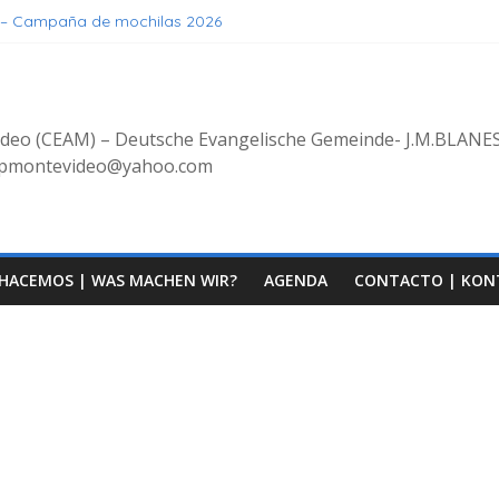
 – Campaña de mochilas 2026
erstehen, Geniessen
s
s
güe 8/2025 con bienvenida de grupo decoluntarios en la CEAM
ideo (CEAM) – Deutsche Evangelische Gemeinde- J.M.BLANE
erpmontevideo@yahoo.com
HACEMOS | WAS MACHEN WIR?
AGENDA
CONTACTO | KON