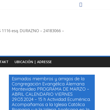
S 1116 esq. DURAZNO – 24183066 –
TAKT
UBICACIÓN | ADRESSE
Esimados miembros y amigos de la
Congregación Evangélica Alemana
Montevideo PROGRAMA DE MARZO –
ABRIL CALENDARIO VIERNES
29.O3.2024 – 15 h Actividad Ecuménica.
Acompañamos a la Iglesia Católica
Romana y a la Iglesia Anglicana en la