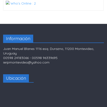
Who's Online : 2
Información
Juan Manuel Blanes 1116 esq. Durazno, 11200 Montevideo,
Uruguay
00598 24183066 - 00598 96339695
ierpmontevideo@yahoo.com
Ubicación