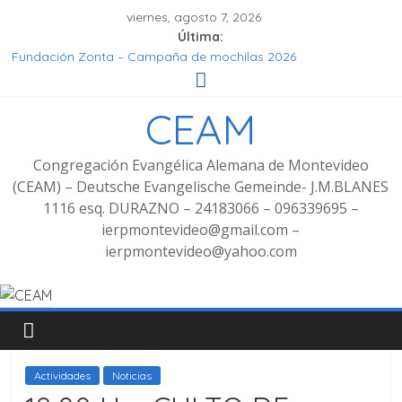
viernes, agosto 7, 2026
Última:
Fundación Zonta – Campaña de mochilas 2026
Seminar Hören, Verstehen, Geniessen
Grupo de señoras
CEAM
Grupo de Jóvenes
Fotos Culto bilingüe 8/2025 con bienvenida de grupo
decoluntarios en la CEAM
Congregación Evangélica Alemana de Montevideo
(CEAM) – Deutsche Evangelische Gemeinde- J.M.BLANES
1116 esq. DURAZNO – 24183066 – 096339695 –
ierpmontevideo@gmail.com –
ierpmontevideo@yahoo.com
Actividades
Noticias