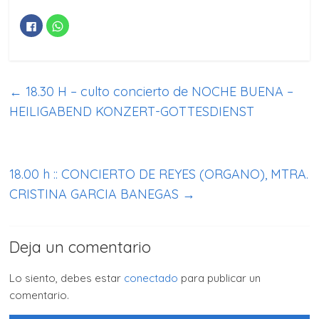
H
H
a
a
z
z
c
c
l
l
i
i
c
c
p
p
←
18.30 H – culto concierto de NOCHE BUENA –
a
a
r
r
a
a
HEILIGABEND KONZERT-GOTTESDIENST
c
c
o
o
m
m
p
p
a
a
r
r
t
t
18.00 h :: CONCIERTO DE REYES (ORGANO), MTRA.
i
i
r
r
CRISTINA GARCIA BANEGAS
→
e
e
n
n
F
W
a
h
c
a
e
t
Deja un comentario
b
s
o
A
o
p
k
p
Lo siento, debes estar
conectado
para publicar un
(
(
S
S
comentario.
e
e
a
a
b
b