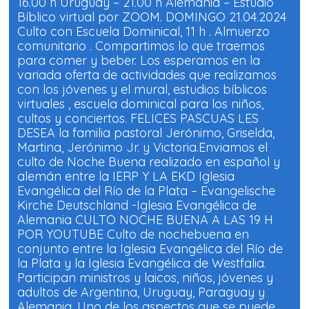
16.00 h Uruguay – 21.00 h Alemania – Estudio
Bíblico virtual por ZOOM. DOMINGO 21.04.2024
Culto con Escuela Dominical, 11 h . Almuerzo
comunitario . Compartimos lo que traemos
para comer y beber. Los esperamos en la
variada oferta de actividades que realizamos
con los jóvenes y el mural, estudios bíblicos
virtuales , escuela dominical para los niños,
cultos y conciertos. FELICES PASCUAS LES
DESEA la familia pastoral Jerónimo, Griselda,
Martina, Jerónimo Jr. y Victoria.Enviamos el
culto de Noche Buena realizado en español y
alemán entre la IERP Y LA EKD Iglesia
Evangélica del Río de la Plata – Evangelische
Kirche Deutschland -Iglesia Evangélica de
Alemania CULTO NOCHE BUENA A LAS 19 H
POR YOUTUBE Culto de nochebuena en
conjunto entre la Iglesia Evangélica del Río de
la Plata y la Iglesia Evangélica de Westfalia.
Participan ministros y laicos, niños, jóvenes y
adultos de Argentina, Uruguay, Paraguay y
Alemania. Uno de los aspectos que se puede