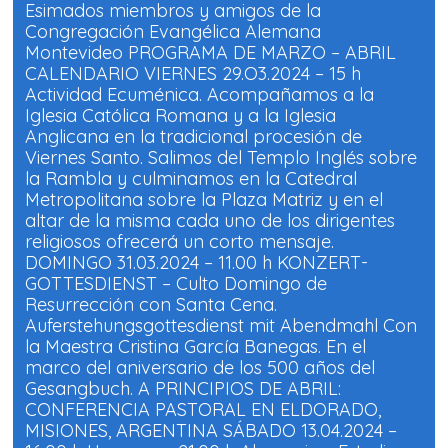
r
r
Esimados miembros y amigos de la
e
e
e
e
Congregación Evangélica Alemana
n
n
Montevideo PROGRAMA DE MARZO – ABRIL
u
u
n
n
CALENDARIO VIERNES 29.O3.2024 – 15 h
a
a
v
v
Actividad Ecuménica. Acompañamos a la
e
e
n
n
Iglesia Católica Romana y a la Iglesia
t
t
Anglicana en la tradicional procesión de
a
a
n
n
Viernes Santo. Salimos del Templo Inglés sobre
a
a
n
n
la Rambla y culminamos en la Catedral
u
u
e
e
Metropolitana sobre la Plaza Matriz y en el
v
v
altar de la misma cada uno de los dirigentes
a
a
)
)
religiosos ofrecerá un corto mensaje.
DOMINGO 31.03.2024 – 11.00 h KONZERT-
GOTTESDIENST – Culto Domingo de
Resurrección con Santa Cena.
Auferstehungsgottesdienst mit Abendmahl Con
la Maestra Cristina García Banegas. En el
marco del aniversario de los 500 años del
Gesangbuch. A PRINCIPIOS DE ABRIL:
CONFERENCIA PASTORAL EN ELDORADO,
MISIONES, ARGENTINA SÁBADO 13.04.2024 –