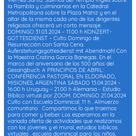
e
t
t
i
i
la Rambla y culminamos en la Catedral
e
r
r
v
e
e
Metropolitana sobre la Plaza Matriz y en el
n
n
altar de la misma cada uno de los dirigentes
F
W
n
a
h
i
religiosos ofrecerá un corto mensaje.
c
a
e
t
DOMINGO 31.03.2024 – 11.00 h KONZERT-
t
b
s
o
A
GOTTESDIENST – Culto Domingo de
s
o
p
Resurrección con Santa Cena.
o
k
p
(
(
Auferstehungsgottesdienst mit Abendmahl Con
t
S
S
e
e
la Maestra Cristina García Banegas. En el
a
a
b
b
marco del aniversario de los 500 años del
a
r
r
Gesangbuch. A PRINCIPIOS DE ABRIL:
e
e
e
e
CONFERENCIA PASTORAL EN ELDORADO,
n
n
s
u
u
MISIONES, ARGENTINA SÁBADO 13.04.2024 –
n
n
a
a
16.00 h Uruguay – 21.00 h Alemania – Estudio
v
v
d
Bíblico virtual por ZOOM. DOMINGO 21.04.2024
e
e
n
n
Culto con Escuela Dominical, 11 h . Almuerzo
t
t
e
a
a
comunitario . Compartimos lo que traemos
n
n
a
a
para comer y beber. Los esperamos en la
n
n
E
variada oferta de actividades que realizamos
u
u
e
e
con los jóvenes y el mural, estudios bíblicos
v
v
a
a
virtuales , escuela dominical para los niños,
)
)