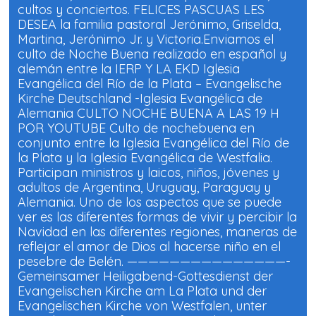
v
cultos y conciertos. FELICES PASCUAS LES
DESEA la familia pastoral Jerónimo, Griselda,
e
Martina, Jerónimo Jr. y Victoria.Enviamos el
culto de Noche Buena realizado en español y
n
alemán entre la IERP Y LA EKD Iglesia
Evangélica del Río de la Plata – Evangelische
t
Kirche Deutschland -Iglesia Evangélica de
Alemania CULTO NOCHE BUENA A LAS 19 H
o
POR YOUTUBE Culto de nochebuena en
conjunto entre la Iglesia Evangélica del Río de
s
la Plata y la Iglesia Evangélica de Westfalia.
Participan ministros y laicos, niños, jóvenes y
adultos de Argentina, Uruguay, Paraguay y
Alemania. Uno de los aspectos que se puede
ver es las diferentes formas de vivir y percibir la
Navidad en las diferentes regiones, maneras de
reflejar el amor de Dios al hacerse niño en el
pesebre de Belén. ———————————————-
Gemeinsamer Heiligabend-Gottesdienst der
Evangelischen Kirche am La Plata und der
Evangelischen Kirche von Westfalen, unter