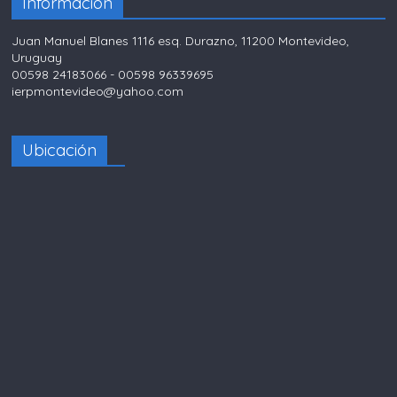
Información
Juan Manuel Blanes 1116 esq. Durazno, 11200 Montevideo,
Uruguay
00598 24183066 - 00598 96339695
ierpmontevideo@yahoo.com
Ubicación