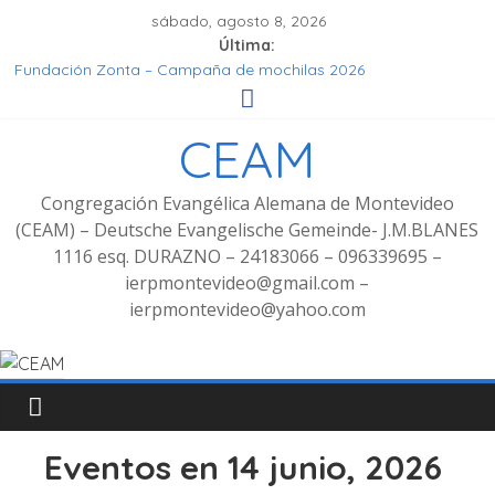
sábado, agosto 8, 2026
Última:
Fundación Zonta – Campaña de mochilas 2026
Seminar Hören, Verstehen, Geniessen
Grupo de señoras
CEAM
Grupo de Jóvenes
Fotos Culto bilingüe 8/2025 con bienvenida de grupo
decoluntarios en la CEAM
Congregación Evangélica Alemana de Montevideo
(CEAM) – Deutsche Evangelische Gemeinde- J.M.BLANES
1116 esq. DURAZNO – 24183066 – 096339695 –
ierpmontevideo@gmail.com –
ierpmontevideo@yahoo.com
Eventos en 14 junio, 2026