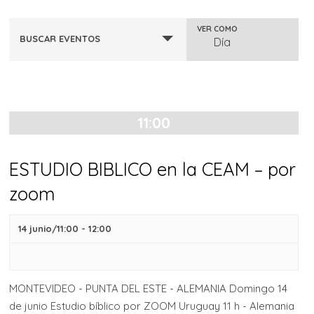
B
N
VER COMO
BUSCAR EVENTOS
Día
ú
a
s
v
e
q
11:00
g
u
ESTUDIO BIBLICO en la CEAM – por
a
e
zoom
c
d
i
14 junio/11:00
-
12:00
a
ó
y
n
MONTEVIDEO - PUNTA DEL ESTE - ALEMANIA Domingo 14
de junio Estudio bíblico por ZOOM Uruguay 11 h - Alemania