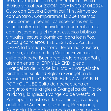
16.00 h Uruguay – 21.00 h Alemania – Estudio
v
v
Bíblico virtual por ZOOM. DOMINGO 21.04.2024
e
e
n
n
Culto con Escuela Dominical, 11 h . Almuerzo
t
t
a
a
comunitario . Compartimos lo que traemos
n
n
a
a
para comer y beber. Los esperamos en la
n
n
variada oferta de actividades que realizamos
u
u
e
e
con los jóvenes y el mural, estudios bíblicos
v
v
a
a
virtuales , escuela dominical para los niños,
)
)
cultos y conciertos. FELICES PASCUAS LES
DESEA la familia pastoral Jerónimo, Griselda,
Martina, Jerónimo Jr. y Victoria.Enviamos el
culto de Noche Buena realizado en español y
alemán entre la IERP Y LA EKD Iglesia
Evangélica del Río de la Plata – Evangelische
Kirche Deutschland -Iglesia Evangélica de
Alemania CULTO NOCHE BUENA A LAS 19 H
POR YOUTUBE Culto de nochebuena en
conjunto entre la Iglesia Evangélica del Río de
la Plata y la Iglesia Evangélica de Westfalia.
Participan ministros y laicos, niños, jóvenes y
adultos de Argentina, Uruguay, Paraguay y
Alemania. Uno de los aspectos que se puede