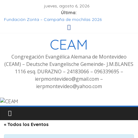
jueves, agosto 6, 2026
Última:
Fundación Zonta – Campaña de mochilas 2026
Seminar Hören, Verstehen, Geniessen
Grupo de señoras
CEAM
Grupo de Jóvenes
Fotos Culto bilingüe 8/2025 con bienvenida de grupo
decoluntarios en la CEAM
Congregación Evangélica Alemana de Montevideo
(CEAM) – Deutsche Evangelische Gemeinde- J.M.BLANES
1116 esq. DURAZNO – 24183066 – 096339695 –
ierpmontevideo@gmail.com –
ierpmontevideo@yahoo.com
« Todos los Eventos