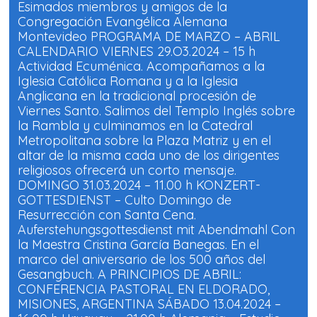
l
l
Esimados miembros y amigos de la
i
i
c
c
Congregación Evangélica Alemana
p
p
Montevideo PROGRAMA DE MARZO – ABRIL
a
a
r
r
CALENDARIO VIERNES 29.O3.2024 – 15 h
a
a
c
c
Actividad Ecuménica. Acompañamos a la
o
o
m
m
Iglesia Católica Romana y a la Iglesia
p
p
Anglicana en la tradicional procesión de
a
a
r
r
Viernes Santo. Salimos del Templo Inglés sobre
t
t
i
i
la Rambla y culminamos en la Catedral
r
r
e
e
Metropolitana sobre la Plaza Matriz y en el
n
n
altar de la misma cada uno de los dirigentes
F
W
a
h
religiosos ofrecerá un corto mensaje.
c
a
e
t
DOMINGO 31.03.2024 – 11.00 h KONZERT-
b
s
o
A
GOTTESDIENST – Culto Domingo de
o
p
Resurrección con Santa Cena.
k
p
(
(
Auferstehungsgottesdienst mit Abendmahl Con
S
S
e
e
la Maestra Cristina García Banegas. En el
a
a
b
b
marco del aniversario de los 500 años del
r
r
Gesangbuch. A PRINCIPIOS DE ABRIL:
e
e
e
e
CONFERENCIA PASTORAL EN ELDORADO,
n
n
u
u
MISIONES, ARGENTINA SÁBADO 13.04.2024 –
n
n
a
a