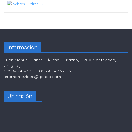
Who's Online : 2
Información
Juan Manuel Blanes 1116 esq. Durazno, 11200 Montevideo,
Uruguay
00598 24183066 - 00598 96339695
ierpmontevideo@yahoo.com
Ubicación