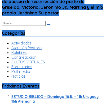
de pascua de resurrección de parte de
Griselda, Victoria, Jerónimo Jr., Martina y el mío
propio Jerónimo Su pastor
Categorías
Actividades
Atención Pastoral
Boletines
Congregacion
CULTOS VIRTUALES
Formularios
Multimedia
Noticias
Próximos Eventos
ESTUDIO BIBLICO – Domingo 16.8. – 11h Uruguay,
16h Alemania