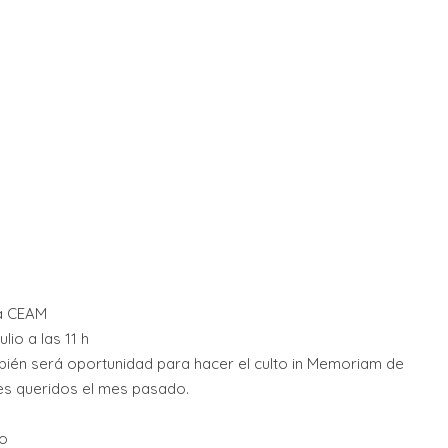
la CEAM
lio a las 11 h
ién será oportunidad para hacer el culto in Memoriam de
es queridos el mes pasado.
eo