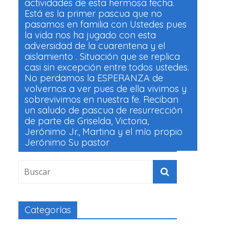
actividades de esta hermosa fecha.
Está es la primer pascua que no
pasamos en familia con Ustedes pues
la vida nos ha jugado con esta
adversidad de la cuarentena y el
aislamiento . Situación que se replica
casi sin excepción entre todos ustedes.
No perdamos la ESPERANZA de
volvernos a ver pues de ella vivimos y
sobrevivimos en nuestra fe. Reciban
un saludo de pascua de resurrección
de parte de Griselda, Victoria,
Jerónimo Jr., Martina y el mío propio
Jerónimo Su pastor
Categorías