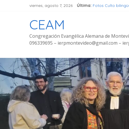
viernes, agosto 7, 2026
Última:
Fotos Culto biling
Fundación Zonta 
Seminar Hören, Ver
CEAM
Grupo de señoras
Grupo de Jóvenes
Congregación Evangélica Alemana de Montev
096339695 – ierpmontevideo@gmail.com – i