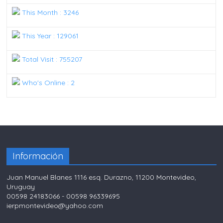
This Month : 3246
This Year : 129061
Total Visit : 755207
Who's Online : 2
Información
Juan Manuel Blanes 1116 esq. Durazno, 11200 Montevideo,
Uruguay
00598 24183066 - 00598 96339695
ierpmontevideo@yahoo.com