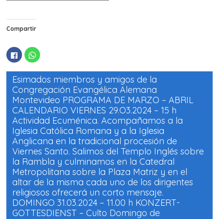
Compartir
H
H
a
a
z
z
c
c
l
l
Esimados miembros y amigos de la
i
i
c
c
Congregación Evangélica Alemana
p
p
Montevideo PROGRAMA DE MARZO – ABRIL
a
a
r
r
CALENDARIO VIERNES 29.O3.2024 – 15 h
a
a
c
c
Actividad Ecuménica. Acompañamos a la
o
o
m
m
Iglesia Católica Romana y a la Iglesia
p
p
Anglicana en la tradicional procesión de
a
a
r
r
Viernes Santo. Salimos del Templo Inglés sobre
t
t
i
i
la Rambla y culminamos en la Catedral
r
r
e
e
Metropolitana sobre la Plaza Matriz y en el
n
n
altar de la misma cada uno de los dirigentes
F
W
a
h
religiosos ofrecerá un corto mensaje.
c
a
e
t
DOMINGO 31.03.2024 – 11.00 h KONZERT-
b
s
o
A
GOTTESDIENST – Culto Domingo de
o
p