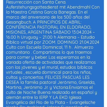
Resurrección con Santa Cena.
k
p
(
(
Auferstehungsgottesdienst mit Abendmahl Con
S
S
e
e
la Maestra Cristina García Banegas. En el
a
a
b
b
marco del aniversario de los 500 años del
r
r
Gesangbuch. A PRINCIPIOS DE ABRIL:
e
e
e
e
CONFERENCIA PASTORAL EN ELDORADO,
n
n
u
u
MISIONES, ARGENTINA SÁBADO 13.04.2024 –
n
n
a
a
16.00 h Uruguay – 21.00 h Alemania – Estudio
v
v
Bíblico virtual por ZOOM. DOMINGO 21.04.2024
e
e
n
n
Culto con Escuela Dominical, 11 h . Almuerzo
t
t
a
a
comunitario . Compartimos lo que traemos
n
n
a
a
para comer y beber. Los esperamos en la
n
n
variada oferta de actividades que realizamos
u
u
e
e
con los jóvenes y el mural, estudios bíblicos
v
v
a
a
virtuales , escuela dominical para los niños,
)
)
cultos y conciertos. FELICES PASCUAS LES
DESEA la familia pastoral Jerónimo, Griselda,
Martina, Jerónimo Jr. y Victoria.Enviamos el
culto de Noche Buena realizado en español y
alemán entre la IERP Y LA EKD Iglesia
Evangélica del Río de la Plata – Evangelische