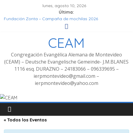
lunes, agosto 10, 2026
Última:
Fundación Zonta – Campaña de mochilas 2026
Seminar Hören, Verstehen, Geniessen
Grupo de señoras
CEAM
Grupo de Jóvenes
Fotos Culto bilingüe 8/2025 con bienvenida de grupo
decoluntarios en la CEAM
Congregación Evangélica Alemana de Montevideo
(CEAM) – Deutsche Evangelische Gemeinde- J.M.BLANES
1116 esq. DURAZNO – 24183066 – 096339695 –
ierpmontevideo@gmail.com –
ierpmontevideo@yahoo.com
« Todos los Eventos