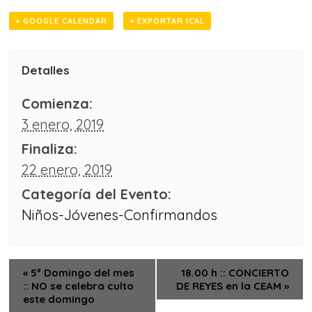
+ GOOGLE CALENDAR
+ EXPORTAR ICAL
Detalles
Comienza:
3 enero, 2019
Finaliza:
22 enero, 2019
Categoría del Evento:
Niños-Jóvenes-Confirmandos
«
5º Domingo del mes
18.00 h :: CONCIERTO
:: NO se celebra culto
DE REYES en la CEAM
»
este domingo