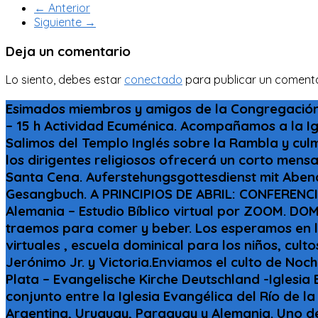
← Anterior
Siguiente →
Deja un comentario
Lo siento, debes estar
conectado
para publicar un comenta
Esimados miembros y amigos de la Congregaci
– 15 h Actividad Ecuménica. Acompañamos a la Igl
Salimos del Templo Inglés sobre la Rambla y cul
los dirigentes religiosos ofrecerá un corto me
Santa Cena. Auferstehungsgottesdienst mit Abend
Gesangbuch. A PRINCIPIOS DE ABRIL: CONFERENCI
Alemania – Estudio Bíblico virtual por ZOOM. DOM
traemos para comer y beber. Los esperamos en la 
virtuales , escuela dominical para los niños, cul
Jerónimo Jr. y Victoria.Enviamos el culto de Noc
Plata – Evangelische Kirche Deutschland -Igle
conjunto entre la Iglesia Evangélica del Río de la
Argentina, Uruguay, Paraguay y Alemania. Uno de 