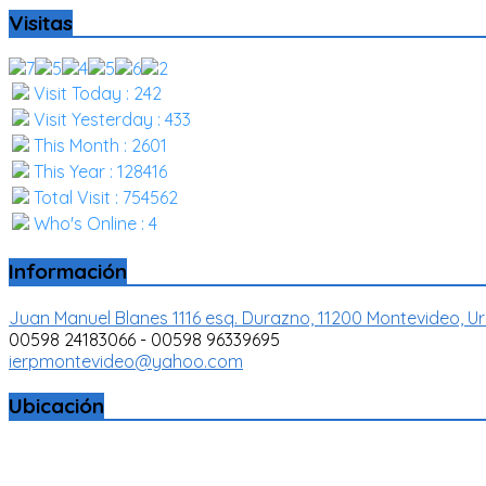
Visitas
Visit Today : 242
Visit Yesterday : 433
This Month : 2601
This Year : 128416
Total Visit : 754562
Who's Online : 4
Información
Juan Manuel Blanes 1116 esq. Durazno, 11200 Montevideo, U
00598 24183066 - 00598 96339695
ierpmontevideo@yahoo.com
Ubicación