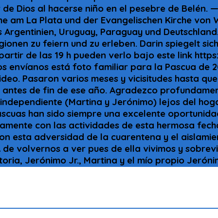
 amor de Dios al hacerse niño en el pesebre 
he am La Plata und der Evangelischen Kirche von 
s Argentinien, Uruguay, Paraguay und Deutschland
onen zu feiern und zu erleben. Darin spiegelt sich 
artir de las 19 h pueden verlo bajo este link ht
s envíanos está foto familiar para la Pascua de 
deo. Pasaron varios meses y vicisitudes hasta que
antes de fin de ese año. Agradezco profundamente
 independiente (Martina y Jerónimo) lejos del hoga
scuas han sido siempre una excelente oportunidad
ivamente con las actividades de esta hermosa fech
n esta adversidad de la cuarentena y el aislamient
e volvernos a ver pues de ella vivimos y sobrevi
toria, Jerónimo Jr., Martina y el mío propio Jerón