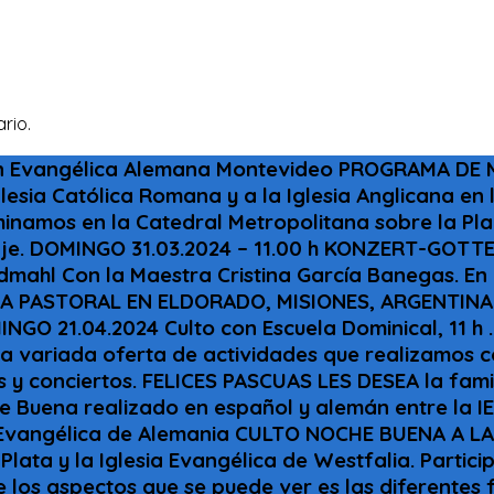
rio.
ón Evangélica Alemana Montevideo PROGRAMA DE 
esia Católica Romana y a la Iglesia Anglicana en 
minamos en la Catedral Metropolitana sobre la Pla
nsaje. DOMINGO 31.03.2024 – 11.00 h KONZERT-GOTT
mahl Con la Maestra Cristina García Banegas. En 
A PASTORAL EN ELDORADO, MISIONES, ARGENTINA SÁ
INGO 21.04.2024 Culto con Escuela Dominical, 11 h
variada oferta de actividades que realizamos con
tos y conciertos. FELICES PASCUAS LES DESEA la fami
he Buena realizado en español y alemán entre la IE
sia Evangélica de Alemania CULTO NOCHE BUENA A 
 Plata y la Iglesia Evangélica de Westfalia. Partici
los aspectos que se puede ver es las diferentes fo