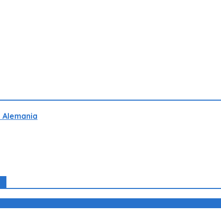
h Alemania
eo